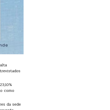
alta
trevistados
23,10%
ção como
res da sede