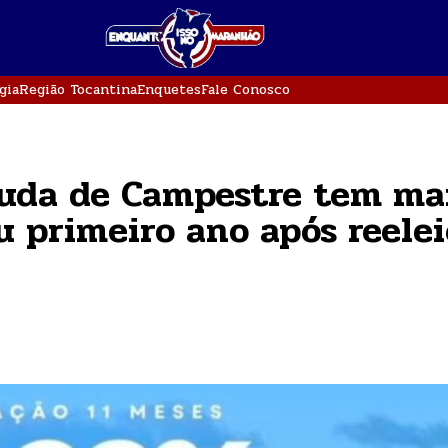
gia
Região Tocantina
Enquetes
Fale Conosco
uda de Campestre tem ma
 primeiro ano após reele