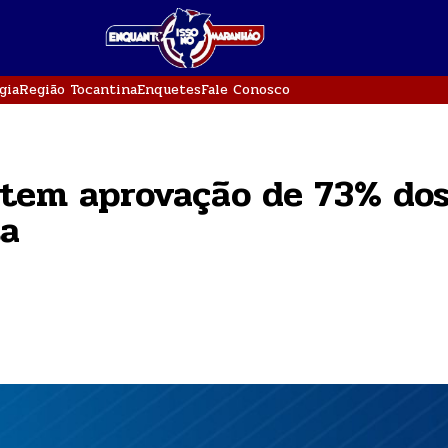
gia
Região Tocantina
Enquetes
Fale Conosco
 tem aprovação de 73% do
sa