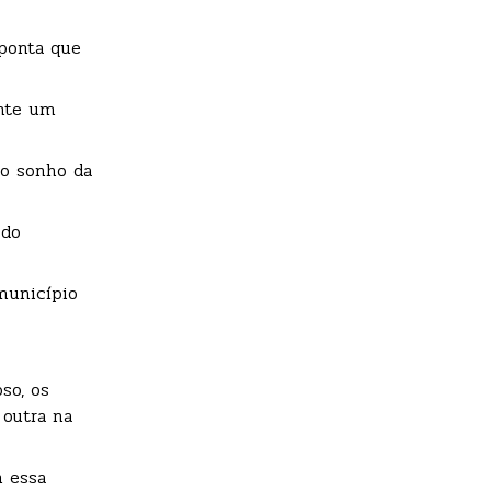
aponta que
ente um
 o sonho da
 do
município
so, os
 outra na
m essa