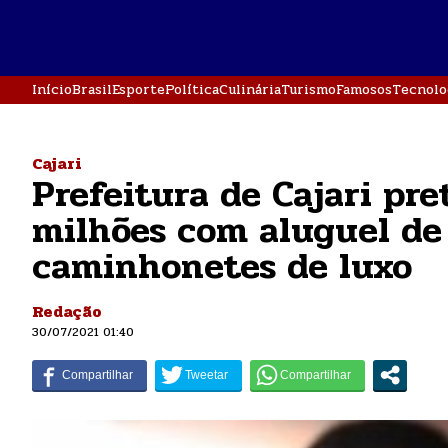
Início
Brasil
Esporte
Política
Culinária
Turismo
Famosos
Tecnolo
Cajari
Prefeitura de Cajari pr
milhões com aluguel de 
caminhonetes de luxo
Redação
30/07/2021 01:40