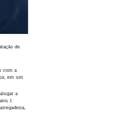
atação de
es com a
ilux, em um
alugar a
ano, 1
arregadeira,