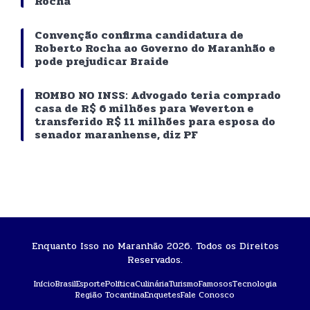
Rocha
Convenção confirma candidatura de
Roberto Rocha ao Governo do Maranhão e
pode prejudicar Braide
ROMBO NO INSS: Advogado teria comprado
casa de R$ 6 milhões para Weverton e
transferido R$ 11 milhões para esposa do
senador maranhense, diz PF
Enquanto Isso no Maranhão 2026. Todos os Direitos
Reservados.
Início
Brasil
Esporte
Política
Culinária
Turismo
Famosos
Tecnologia
Região Tocantina
Enquetes
Fale Conosco