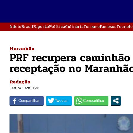
Início
Brasil
Esporte
Política
Culinária
Turismo
Famosos
Tecnolo
Maranhão
PRF recupera caminhão 
receptação no Maranhã
Redação
24/06/2026 11:35