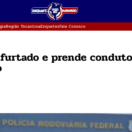
gia
Região Tocantina
Enquetes
Fale Conosco
furtado e prende conduto
o