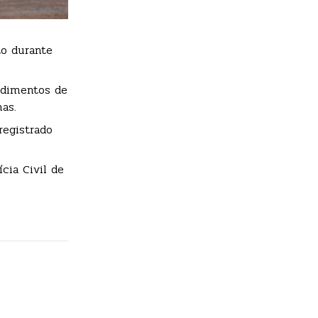
to durante
edimentos de
as.
registrado
cia Civil de