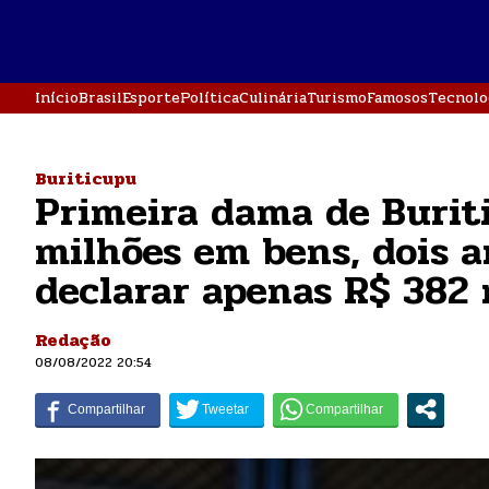
Início
Brasil
Esporte
Política
Culinária
Turismo
Famosos
Tecnolo
Buriticupu
Primeira dama de Burit
milhões em bens, dois a
declarar apenas R$ 382 
Redação
08/08/2022 20:54