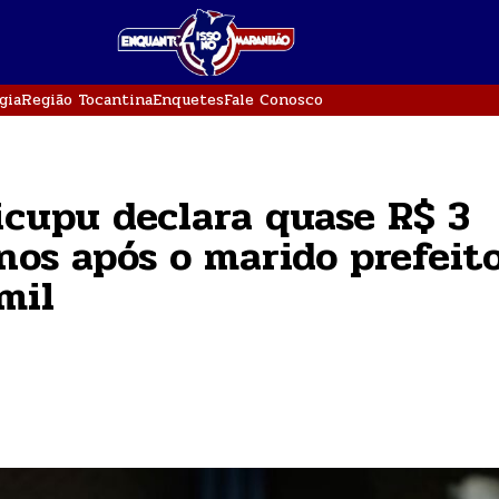
gia
Região Tocantina
Enquetes
Fale Conosco
icupu declara quase R$ 3
nos após o marido prefeit
mil