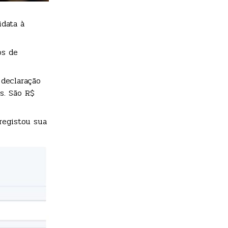
idata à
os de
declaração
s. São R$
registou sua