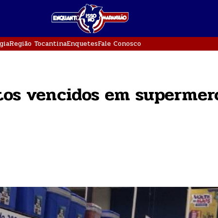
gia
Região Tocantina
Enquetes
Fale Conosco
utos vencidos em supermer