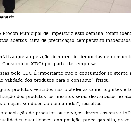
eratriz
o Procon Municipal de Imperatriz esta semana, foram ident
tos abertos, falta de precificação, temperatura inadequad
enfatiza que a operação decorreu de denúncias de consumi
do Consumidor (CDC) por parte das empresas.
essas pelo CDC. É importante que o consumidor se atente 
de validade dos produtos para o consumo”, frisou.
lguns produtos vencidos nas prateleiras como iogurtes e 
ilização dos produtos, os mesmos serão descartados no at
ras e sejam vendidos ao consumidor”, ressaltou.
 apresentação de produtos ou serviços devem assegurar in
 qualidades, quantidades, composição, preço garantia, prazo