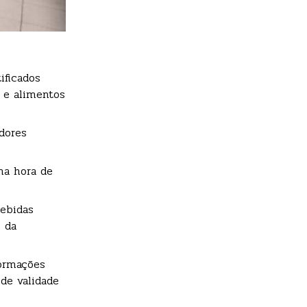
ificados
a e alimentos
dores
na hora de
bebidas
o da
formações
 de validade