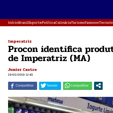
Início
Brasil
Esporte
Política
Culinária
Turismo
Famosos
Tecnolo
Imperatriz
Procon identifica prod
de Imperatriz (MA)
Junior Castro
19/02/2019 12:45