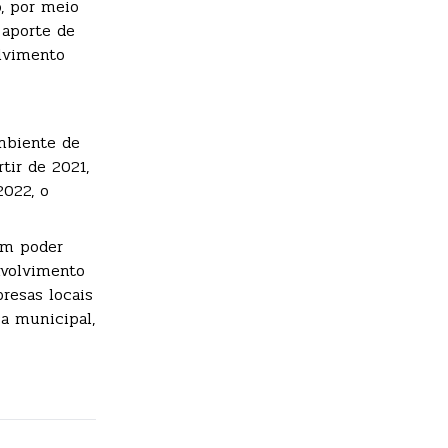
, por meio
 aporte de
olvimento
mbiente de
tir de 2021,
2022, o
om poder
nvolvimento
resas locais
a municipal,