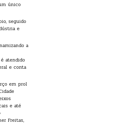
 um único
io, seguido
dústria e
inamizando a
 é atendido
ral e conta
orço em prol
Cidade
eixos
ais e até
o
r Freitas,