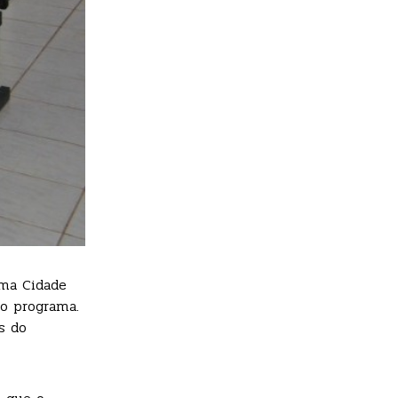
ama Cidade
do programa.
s do