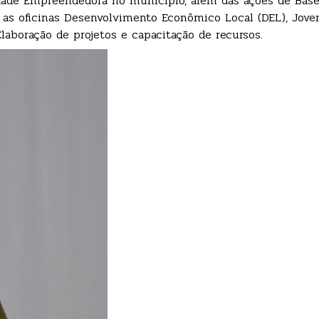
ade Empreendedora no município, além das ações de Bas
as oficinas Desenvolvimento Econômico Local (DEL), Jove
aboração de projetos e capacitação de recursos.