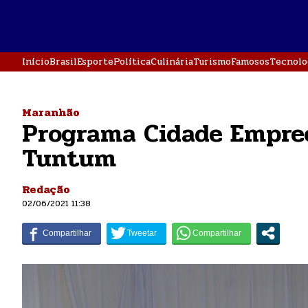
Início
Brasil
Esporte
Política
Culinária
Turismo
Famosos
Tecnolo
Maranhão
Programa Cidade Empree
Tuntum
Redação
02/06/2021 11:38