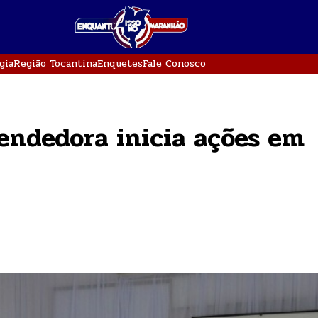
gia
Região Tocantina
Enquetes
Fale Conosco
ndedora inicia ações em