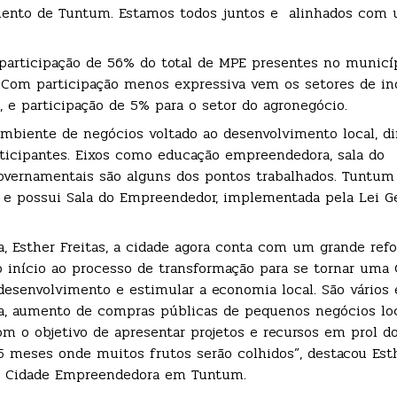
imento de Tuntum. Estamos todos juntos e alinhados com
rticipação de 56% do total de MPE presentes no municíp
. Com participação menos expressiva vem os setores de in
, e participação de 5% para o setor do agronegócio.
biente de negócios voltado ao desenvolvimento local, d
ticipantes. Eixos como educação empreendedora, sala do
overnamentais são alguns dos pontos trabalhados. Tuntum
 e possui Sala do Empreendedor, implementada pela Lei Ge
a, Esther Freitas, a cidade agora conta com um grande ref
início ao processo de transformação para se tornar uma 
esenvolvimento e estimular a economia local. São vários 
a, aumento de compras públicas de pequenos negócios loc
om o objetivo de apresentar projetos e recursos em prol d
meses onde muitos frutos serão colhidos”, destacou Esthe
ma Cidade Empreendedora em Tuntum.