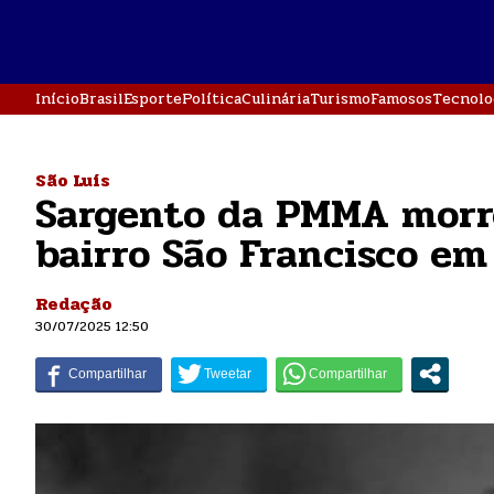
Início
Brasil
Esporte
Política
Culinária
Turismo
Famosos
Tecnolo
São Luís
Sargento da PMMA morr
bairro São Francisco em
Redação
30/07/2025 12:50