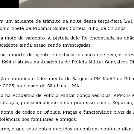
 um acidente de trânsito na noite dessa terça-feira (29),
como Noelê de Ribamar Soares Correia Filho, de 52 anos.
a moto do sargento. A pistola dele foi encontrada no chão
cidente ainda estão sendo investigadas.
tou a morte do agente e destacou os anos de serviços pre
1994 e atuava na Academia de Polícia Militar Gonçalves D
nhão comunica o falecimento do Sargento PM Noelê de Rib
de 2025, na cidade de São Luís – MA.
a na Academia de Polícia Militar Gonçalves Dias, APMGD, 
edicação, profissionalismo e compromisso com a Segurança
me de todos os Oficiais, Praças e funcionários civis da P
olências aos familiares e amigos.
rno, e que seus entes queridos encontrem conforto diant