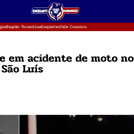
gia
Região Tocantina
Enquetes
Fale Conosco
e em acidente de moto no
 São Luís