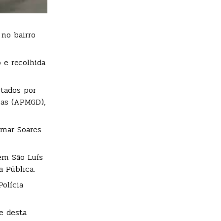
 no bairro
 e recolhida
stados por
ias (APMGD),
amar Soares
em São Luís
 Pública.
olícia
e desta