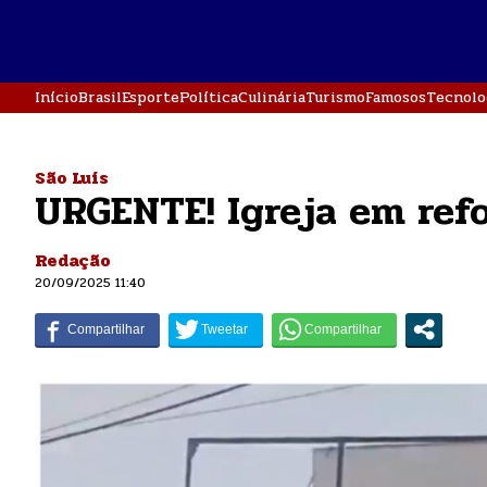
Início
Brasil
Esporte
Política
Culinária
Turismo
Famosos
Tecnolo
São Luís
URGENTE! Igreja em ref
Redação
20/09/2025 11:40