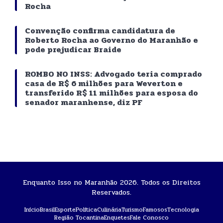
Rocha
Convenção confirma candidatura de
Roberto Rocha ao Governo do Maranhão e
pode prejudicar Braide
ROMBO NO INSS: Advogado teria comprado
casa de R$ 6 milhões para Weverton e
transferido R$ 11 milhões para esposa do
senador maranhense, diz PF
Enquanto Isso no Maranhão 2026. Todos os Direitos
Reservados.
Início
Brasil
Esporte
Política
Culinária
Turismo
Famosos
Tecnologia
Região Tocantina
Enquetes
Fale Conosco