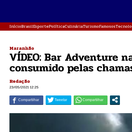
Início
Brasil
Esporte
Política
Culinária
Turismo
Famosos
Tecnolo
Maranhão
VÍDEO: Bar Adventure na
consumido pelas chama
Redação
23/05/2021 12:25