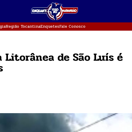
gia
Região Tocantina
Enquetes
Fale Conosco
 Litorânea de São Luís é
s