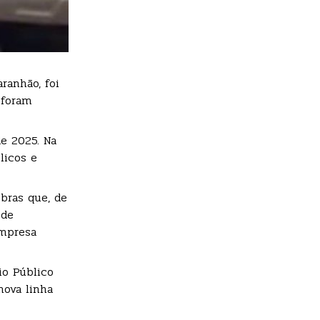
ranhão, foi
 foram
e 2025. Na
licos e
bras que, de
 de
empresa
io Público
nova linha