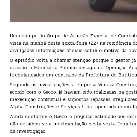
Uma equipe do Grupo de Atuação Especial de Combate 
vista na manhã desta sexta-feira (22) na residência d
divulgadas informações oficiais sobre o motivo da no
O episódio volta a chamar atenção porque o gestor j
ocasião, o Ministério Público deflagrou a Operação Ac
irregularidades em contratos da Prefeitura de Buritic
Segundo as investigações, a empresa Veneza Construçõ
acordo com o Gaeco, já haviam sido realizadas na ges
inexecução contratual e supostos repasses irregulares
Alpha Construções e Serviços Ltda., apontada como lig
Ainda conforme o Gaeco, o prejuízo estimado aos cofre
não detalhou se a movimentação desta sexta-feira te
de investigação.