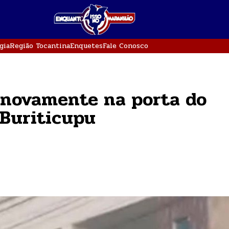
gia
Região Tocantina
Enquetes
Fale Conosco
 novamente na porta do
 Buriticupu