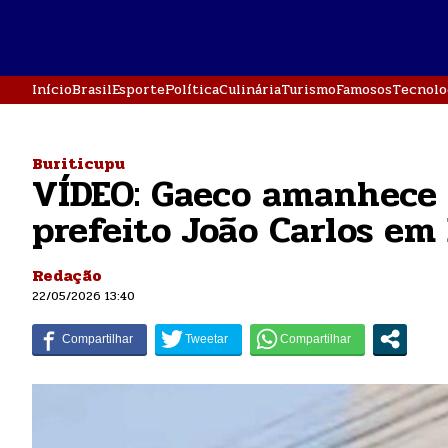
Início
Brasil
Esporte
Política
Culinária
Turismo
Famosos
Tecnolo
Buriticupu
VÍDEO: Gaeco amanhece
prefeito João Carlos em
Redação
22/05/2026 13:40