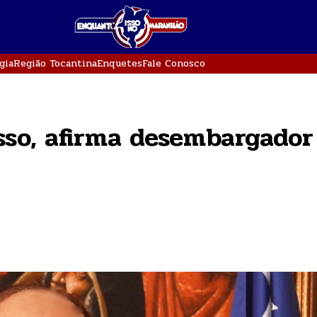
gia
Região Tocantina
Enquetes
Fale Conosco
sso, afirma desembargador