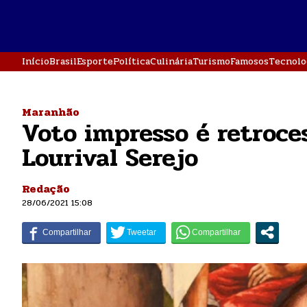
Início
Brasil
Esporte
Política
Culinária
Turismo
Famosos
Tecnolo
Maranhão
Voto impresso é retroce
Lourival Serejo
Redação
28/06/2021 15:08