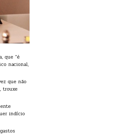
a, que “é
ico nacional,
vez que não
, trouxe
mente
uer indício
 gastos