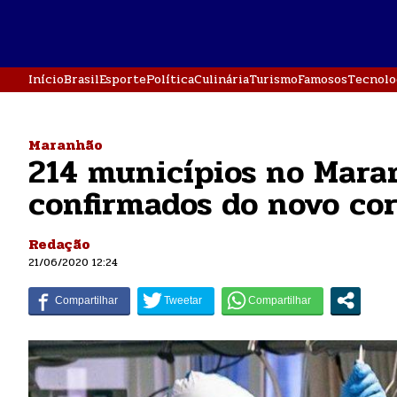
Início
Brasil
Esporte
Política
Culinária
Turismo
Famosos
Tecnolo
Maranhão
214 municípios no Mara
confirmados do novo co
Redação
21/06/2020 12:24