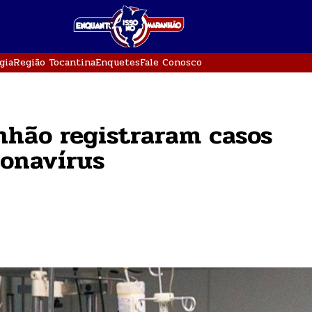
gia
Região Tocantina
Enquetes
Fale Conosco
nhão registraram casos
ronavírus