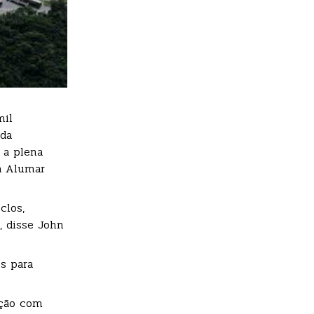
mil
 da
 a plena
da Alumar
clos,
, disse John
s para
ição com