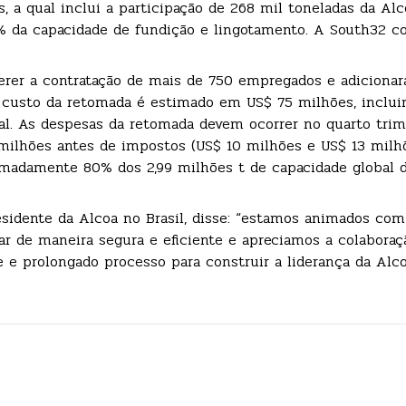
, a qual inclui a participação de 268 mil toneladas da Alc
0% da capacidade de fundição e lingotamento. A South32 co
rer a contratação de mais de 750 empregados e adicionar
O custo da retomada é estimado em US$ 75 milhões, inclui
l. As despesas da retomada devem ocorrer no quarto trim
milhões antes de impostos (US$ 10 milhões e US$ 13 milh
imadamente 80% dos 2,99 milhões t de capacidade global 
esidente da Alcoa no Brasil, disse: “estamos animados com
ar de maneira segura e eficiente e apreciamos a colabora
 e prolongado processo para construir a liderança da Alc