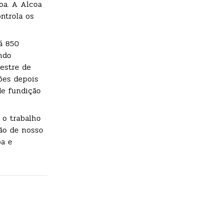
oa. A Alcoa
ntrola os
á 850
ndo
estre de
ões depois
de fundição
 o trabalho
ção de nosso
oa e