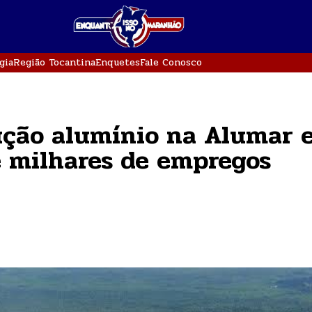
gia
Região Tocantina
Enquetes
Fale Conosco
ução alumínio na Alumar 
e milhares de empregos