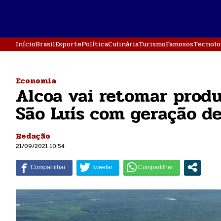
Início
Brasil
Esporte
Política
Culinária
Turismo
Famosos
Tecnolo
Economia
Alcoa vai retomar prod
São Luís com geração d
Redação
21/09/2021 10:54