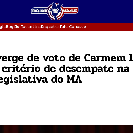
gia
Região Tocantina
Enquetes
Fale Conosco
verge de voto de Carmem 
 critério de desempate na
egislativa do MA