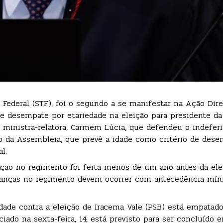
Federal (STF), foi o segundo a se manifestar na Ação Dire
 de desempate por etariedade na eleição para presidente d
da ministra-relatora, Carmem Lúcia, que defendeu o indefe
o da Assembleia, que prevê a idade como critério de des
l.
ação no regimento foi feita menos de um ano antes da ele
udanças no regimento devem ocorrer com antecedência mí
dade contra a eleição de Iracema Vale (PSB) está empatado
ciado na sexta-feira, 14, está previsto para ser concluído 