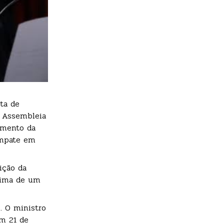
ta de
a Assembleia
rimento da
empate em
ição da
nima de um
. O ministro
em 21 de