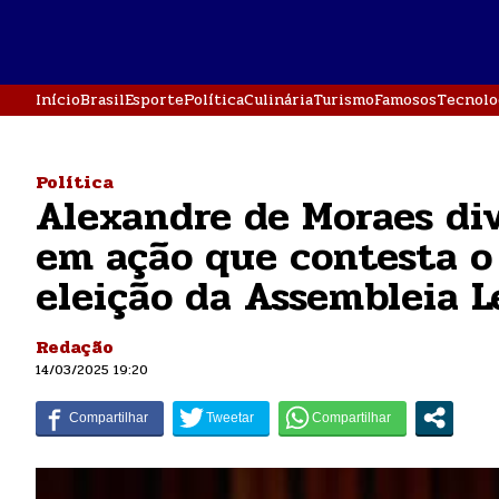
Início
Brasil
Esporte
Política
Culinária
Turismo
Famosos
Tecnolo
Política
Alexandre de Moraes di
em ação que contesta o
eleição da Assembleia L
Redação
14/03/2025 19:20