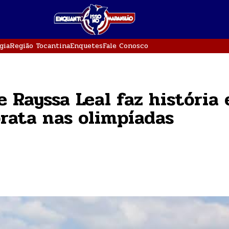
gia
Região Tocantina
Enquetes
Fale Conosco
 Rayssa Leal faz história 
rata nas olimpíadas