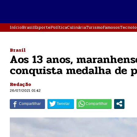
Início
Brasil
Esporte
Política
Culinária
Turismo
Famosos
Tecnolo
Brasil
Aos 13 anos, maranhense
conquista medalha de p
Redação
26/07/2021 01:42