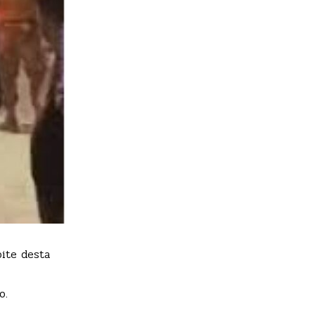
oite desta
o.