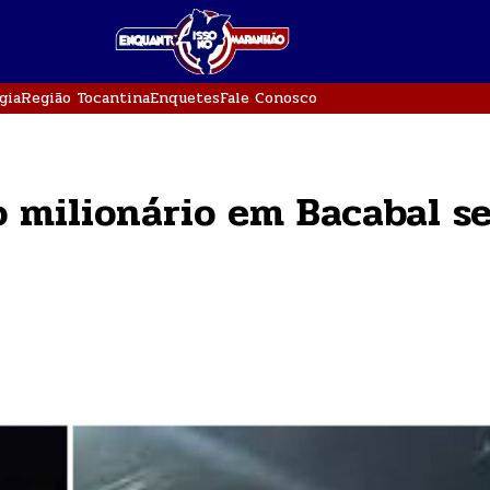
gia
Região Tocantina
Enquetes
Fale Conosco
o milionário em Bacabal s