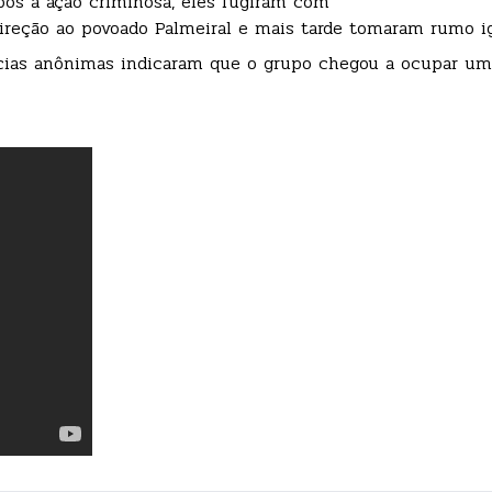
Após a ação criminosa, eles fugiram com
reção ao povoado Palmeiral e mais tarde tomaram rumo i
cias anônimas indicaram que o grupo chegou a ocupar um