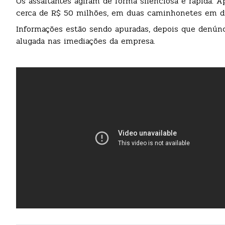
Os assaltantes agiram de forma silenciosa e rápida. 
cerca de R$ 50 milhões, em duas caminhonetes em di
Informações estão sendo apuradas, depois que denún
alugada nas imediações da empresa.