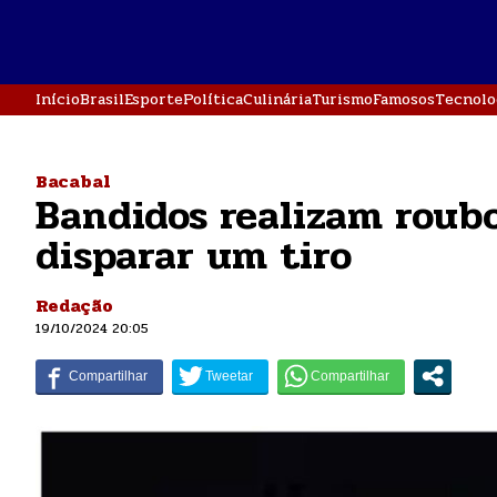
Início
Brasil
Esporte
Política
Culinária
Turismo
Famosos
Tecnolo
Bacabal
Bandidos realizam roub
disparar um tiro
Redação
19/10/2024 20:05