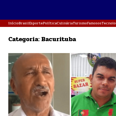
Início
Brasil
Esporte
Política
Culinária
Turismo
Famosos
Tecnolo
Categoria:
Bacurituba