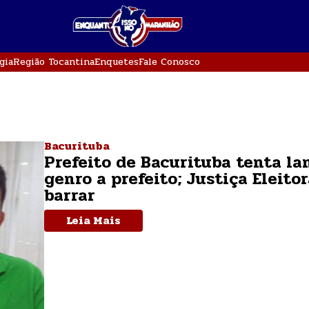
gia
Região Tocantina
Enquetes
Fale Conosco
Bacurituba
Prefeito de Bacurituba tenta la
genro a prefeito; Justiça Eleito
barrar
Leia Mais