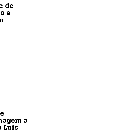
e de
o a
m
de
enagem a
o Luís