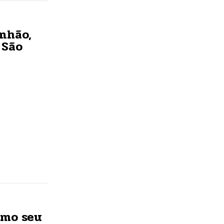
nhão,
 São
smo seu