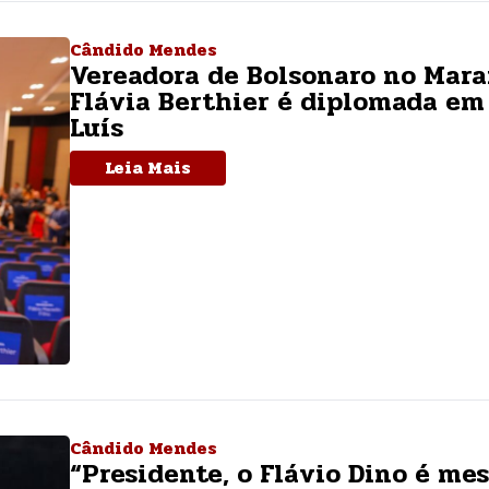
Cândido Mendes
Vereadora de Bolsonaro no Mara
Flávia Berthier é diplomada em
Luís
Leia Mais
Cândido Mendes
“Presidente, o Flávio Dino é me