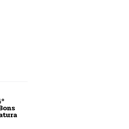
4º
 Bons
atura