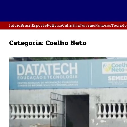
Início
Brasil
Esporte
Política
Culinária
Turismo
Famosos
Tecnolo
Categoria:
Coelho Neto