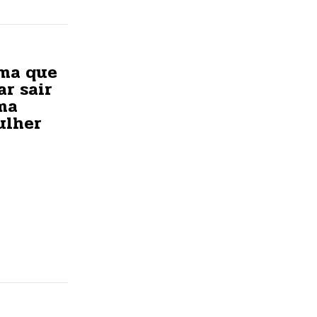
rma que
ar sair
ma
ulher