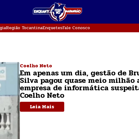
gia
Região Tocantina
Enquetes
Fale Conosco
Coelho Neto
Em apenas um dia, gestão de Br
Silva pagou quase meio milhão 
empresa de informática suspei
Coelho Neto
Leia Mais