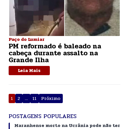
Paço do Lumiar
PM reformado é baleado na
cabeça durante assalto na
Grande Ilha
Leia Mais
Paginação
1
2
…
11
Próximo
de
posts
POSTAGENS POPULARES
Maranhense morto na Ucrânia pode não ter