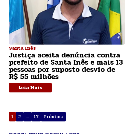
Santa Inês
Justiça aceita denúncia contra
prefeito de Santa Inês e mais 13
pessoas por suposto desvio de
R$ 55 milhões
Leia Mais
Paginação
1
2
…
17
Próximo
de
posts