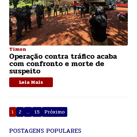
Timon
Operação contra tráfico acaba
com confronto e morte de
suspeito
Leia Mais
Paginação
1
2
…
15
Próximo
de
posts
POSTAGENS POPULARES