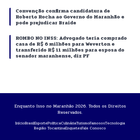
Convenção confirma candidatura de
Roberto Rocha ao Governo do Maranhão e
pode prejudicar Braide
ROMBO NO INSS: Advogado teria comprado
casa de R$ 6 milhões para Weverton e
transferido R$ 11 milhões para esposa do
senador maranhense, diz PF
Enquanto Isso no Maranhão 2026. Todos os Direitos
Reservados.
Início
Brasil
Esporte
Política
Culinária
Turismo
Famosos
Tecnologia
Região Tocantina
Enquetes
Fale Conosco