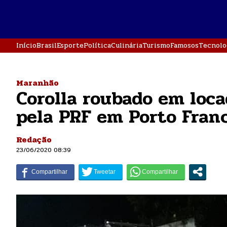
Início
Brasil
Esporte
Política
Culinária
Turismo
Famosos
Tecnolo
Maranhão
Corolla roubado em loca
pela PRF em Porto Fran
Redação
23/06/2020 08:39