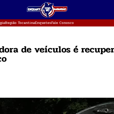
gia
Região Tocantina
Enquetes
Fale Conosco
dora de veículos é recupe
co