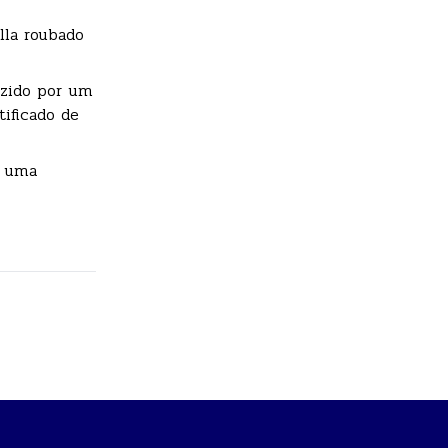
lla roubado
uzido por um
ificado de
a uma