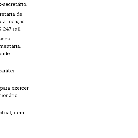
secretário.
retaria de
o a locação
 247 mil.
ades:
mentária,
rande
caráter
para exercer
cionário
atual, nem