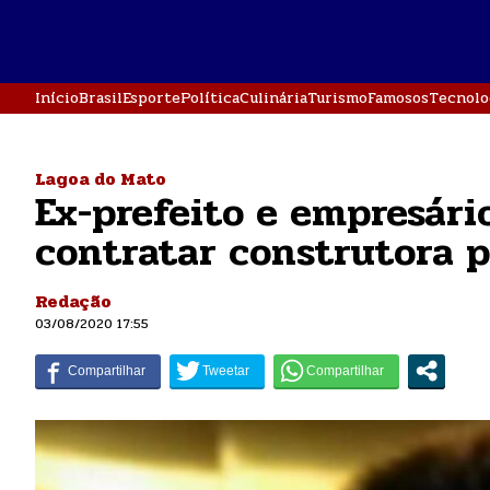
Início
Brasil
Esporte
Política
Culinária
Turismo
Famosos
Tecnolo
Lagoa do Mato
Ex-prefeito e empresário
contratar construtora p
Redação
03/08/2020 17:55