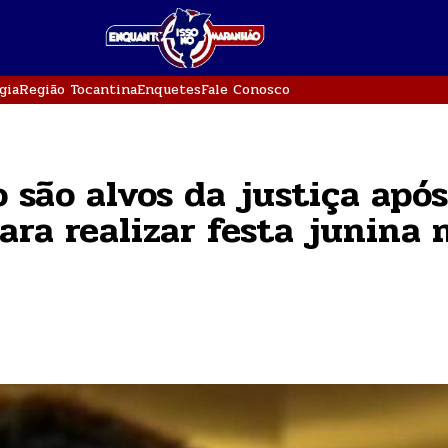
gia
Região Tocantina
Enquetes
Fale Conosco
 são alvos da justiça após
ara realizar festa junina