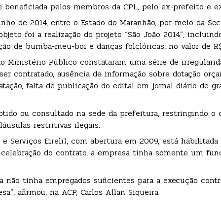
beneficiada pelos membros da CPL, pelo ex-prefeito e ex-
unho de 2014, entre o Estado do Maranhão, por meio da Sec
bjeto foi a realização do projeto “São João 2014”, incluind
ção de bumba-meu-boi e danças folclóricas, no valor de R$
do Ministério Público constataram uma série de irregularid
ser contratado, ausência de informação sobre dotação orça
atação, falta de publicação do edital em jornal diário de g
tido ou consultado na sede da prefeitura, restringindo o 
usulas restritivas ilegais.
Serviços Eireli), com abertura em 2009, está habilitada 
e celebração do contrato, a empresa tinha somente um fun
ra não tinha empregados suficientes para a execução contr
, afirmou, na ACP, Carlos Allan Siqueira.