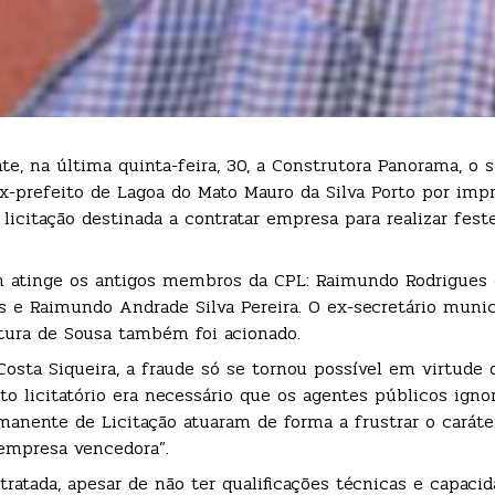
e, na última quinta-feira, 30, a Construtora Panorama, o 
x-prefeito de Lagoa do Mato Mauro da Silva Porto por imp
licitação destinada a contratar empresa para realizar fest
 atinge os antigos membros da CPL: Raimundo Rodrigues d
s e Raimundo Andrade Silva Pereira. O ex-secretário munic
tura de Sousa também foi acionado.
osta Siqueira, a fraude só se tornou possível em virtude 
to licitatório era necessário que os agentes públicos ign
rmanente de Licitação atuaram de forma a frustrar o caráte
 empresa vencedora”.
tada, apesar de não ter qualificações técnicas e capacid