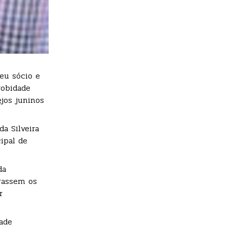
seu sócio e
robidade
ejos juninos
a Silveira
ipal de
da
orassem os
r
ade