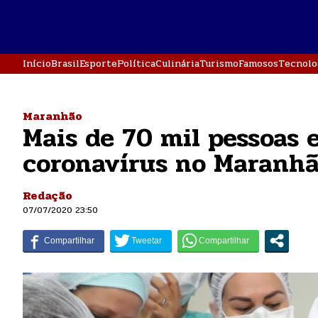
Início
Brasil
Esporte
Política
Culinária
Turismo
Famosos
Tecnolo
Maranhão
Mais de 70 mil pessoas 
coronavírus no Maranh
Redação
07/07/2020 23:50