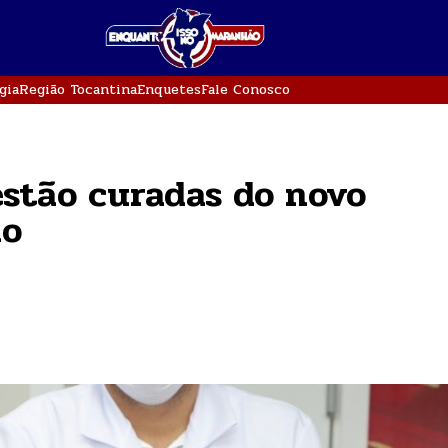
gia
Região Tocantina
Enquetes
Fale Conosco
estão curadas do novo
ão