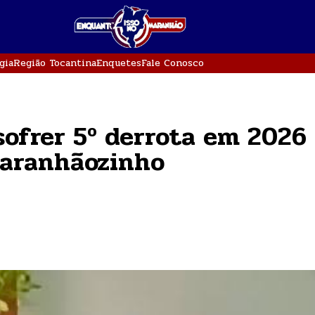
gia
Região Tocantina
Enquetes
Fale Conosco
ofrer 5º derrota em 2026
Maranhãozinho