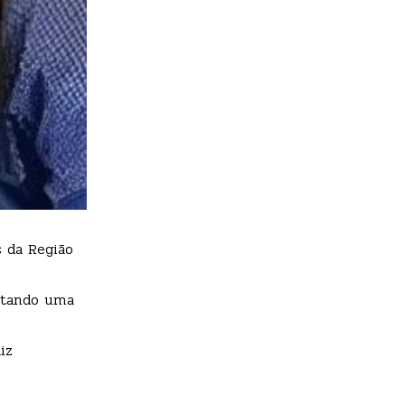
s da Região
putando uma
iz