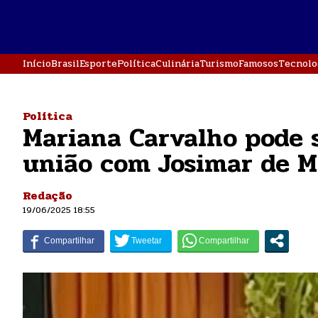
Início
Brasil
Esporte
Política
Culinária
Turismo
Famosos
Tecnolo
Política
Mariana Carvalho pode s
união com Josimar de 
Redação
19/06/2025 18:55