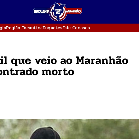
gia
Região Tocantina
Enquetes
Fale Conosco
il que veio ao Maranhão
contrado morto