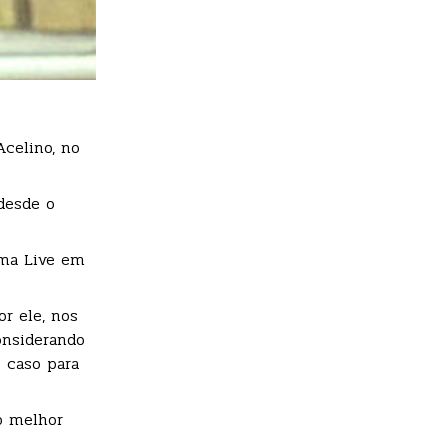
celino, no
 desde o
uma Live em
r ele, nos
onsiderando
o caso para
o melhor