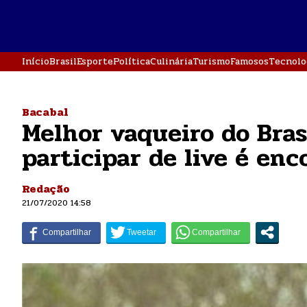
Início
Brasil
Esporte
Política
Culinária
Turismo
Famosos
Tecnolo
Bacabal
Melhor vaqueiro do Bras
participar de live é en
Redação
21/07/2020 14:58