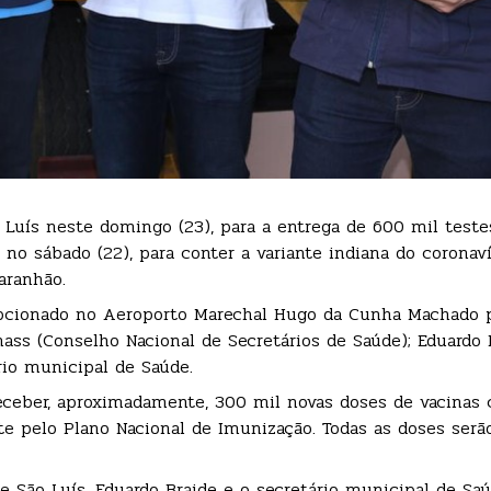
 Luís neste domingo (23), para a entrega de 600 mil teste
o sábado (22), para conter a variante indiana do coronavír
aranhão.
epcionado no Aeroporto Marechal Hugo da Cunha Machado p
nass (Conselho Nacional de Secretários de Saúde); Eduardo 
rio municipal de Saúde.
eceber, aproximadamente, 300 mil novas doses de vacinas 
te pelo Plano Nacional de Imunização. Todas as doses serã
e São Luís, Eduardo Braide e o secretário municipal de Saú