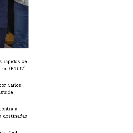
s rápidos de
us (B.1.617)
or Carlos
Braide
contra a
o destinadas
de, Joel