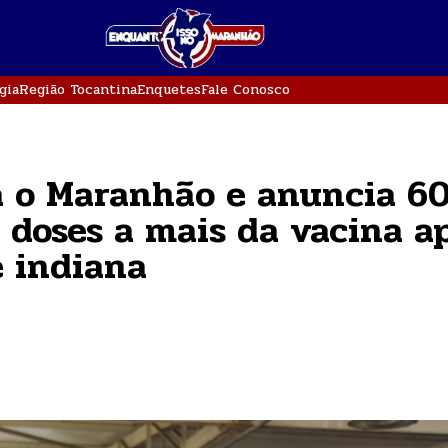
gia
Região Tocantina
Enquetes
Fale Conosco
a o Maranhão e anuncia 6
l doses a mais da vacina a
e indiana