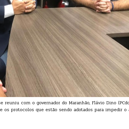
se reuniu com o governador do Maranhão, Flávio Dino (PCdo
re os protocolos que estão sendo adotados para impedir o