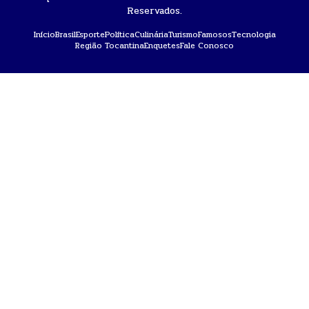
Reservados.
Início
Brasil
Esporte
Política
Culinária
Turismo
Famosos
Tecnologia
Região Tocantina
Enquetes
Fale Conosco