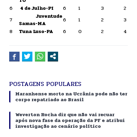
TO
6
4 de Julho-PI
6
1
3
2
Juventude
7
6
1
2
3
Samas-MA
8
Tuna Luso-PA
6
0
2
4
POSTAGENS POPULARES
Maranhense morto na Ucrânia pode não ter
corpo repatriado ao Brasil
Weverton Rocha diz que não vai recuar
após nova fase da operação da PF e atribui
investigação ao cenário político