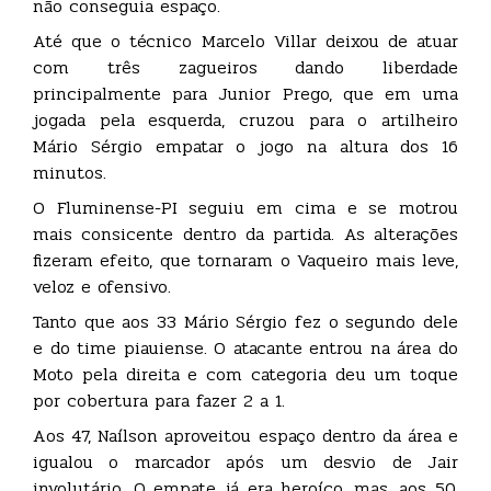
não conseguia espaço.
Até que o técnico Marcelo Villar deixou de atuar
com três zagueiros dando liberdade
principalmente para Junior Prego, que em uma
jogada pela esquerda, cruzou para o artilheiro
Mário Sérgio empatar o jogo na altura dos 16
minutos.
O Fluminense-PI seguiu em cima e se motrou
mais consicente dentro da partida. As alterações
fizeram efeito, que tornaram o Vaqueiro mais leve,
veloz e ofensivo.
Tanto que aos 33 Mário Sérgio fez o segundo dele
e do time piauiense. O atacante entrou na área do
Moto pela direita e com categoria deu um toque
por cobertura para fazer 2 a 1.
Aos 47, Naílson aproveitou espaço dentro da área e
igualou o marcador após um desvio de Jair
involutário. O empate já era heroíco, mas, aos 50,