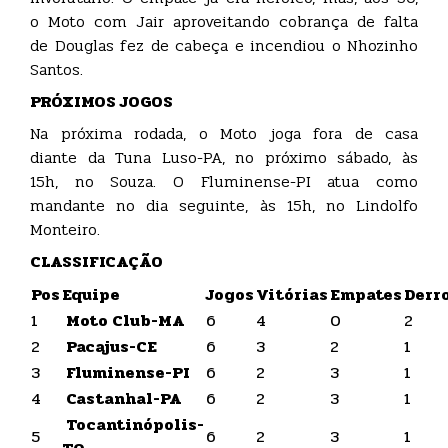
o Moto com Jair aproveitando cobrança de falta
de Douglas fez de cabeça e incendiou o Nhozinho
Santos.
PRÓXIMOS JOGOS
Na próxima rodada, o Moto joga fora de casa
diante da Tuna Luso-PA, no próximo sábado, às
15h, no Souza. O Fluminense-PI atua como
mandante no dia seguinte, às 15h, no Lindolfo
Monteiro.
CLASSIFICAÇÃO
Pos
Equipe
Jogos
Vitórias
Empates
Derr
1
Moto Club-MA
6
4
0
2
2
Pacajus-CE
6
3
2
1
3
Fluminense-PI
6
2
3
1
4
Castanhal-PA
6
2
3
1
Tocantinópolis-
5
6
2
3
1