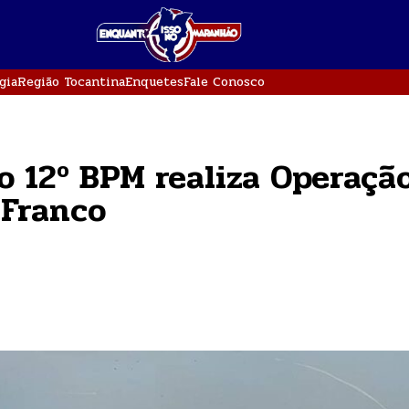
gia
Região Tocantina
Enquetes
Fale Conosco
do 12º BPM realiza Operaçã
 Franco