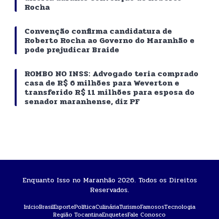
Rocha
Convenção confirma candidatura de
Roberto Rocha ao Governo do Maranhão e
pode prejudicar Braide
ROMBO NO INSS: Advogado teria comprado
casa de R$ 6 milhões para Weverton e
transferido R$ 11 milhões para esposa do
senador maranhense, diz PF
Enquanto Isso no Maranhão 2026. Todos os Direitos
Reservados.
Início
Brasil
Esporte
Política
Culinária
Turismo
Famosos
Tecnologia
Região Tocantina
Enquetes
Fale Conosco