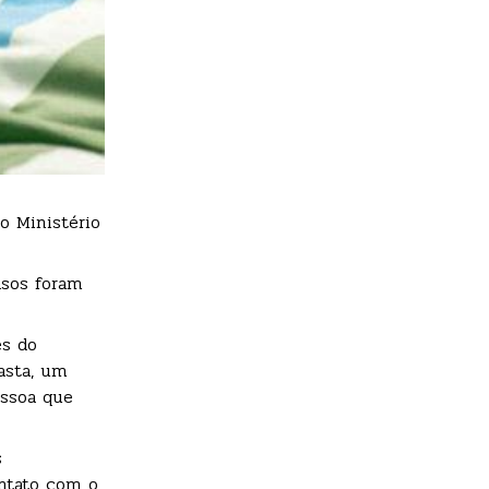
o Ministério
asos foram
és do
asta, um
essoa que
s
ontato com o