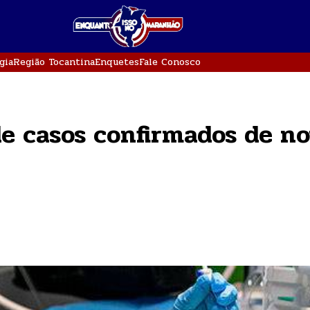
gia
Região Tocantina
Enquetes
Fale Conosco
e casos confirmados de n