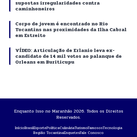
supostas irregularidades contra
caminhoneiros
Corpo de jovem é encontrado no Rio
Tocantins nas proximidades da Ilha Cabral
em Estreito
VÍDEO: Articulação de Erlanio leva ex-
candidato de 14 mil votos ao palanque de
Orleans em Buriticupu
Enquanto Isso no Maranhão 2026. Todos os Direitos
Reservados.
Início
Brasil
Esporte
Política
Culinária
Turismo
Famosos
Tecnologia
Região Tocantina
Enquetes
Fale Conosco