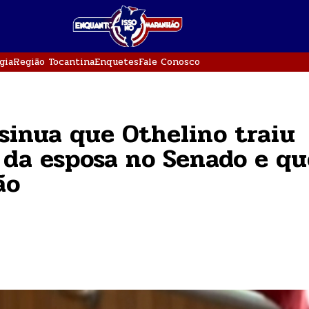
gia
Região Tocantina
Enquetes
Fale Conosco
sinua que Othelino traiu
 da esposa no Senado e qu
ão