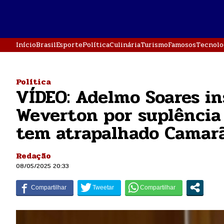
Início
Brasil
Esporte
Política
Culinária
Turismo
Famosos
Tecnolo
Política
VÍDEO: Adelmo Soares in
Weverton por suplência
tem atrapalhado Camar
Redação
08/05/2025 20:33