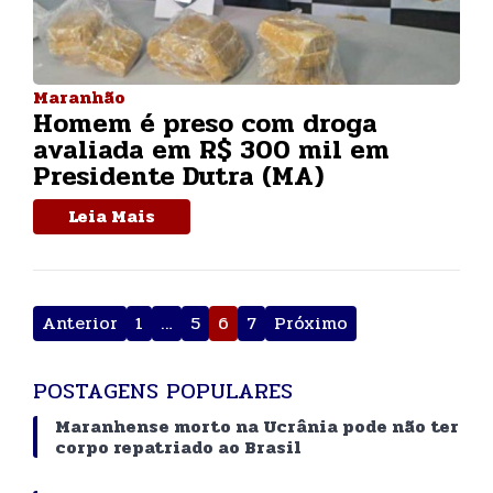
Maranhão
Homem é preso com droga
avaliada em R$ 300 mil em
Presidente Dutra (MA)
Leia Mais
Paginação
Anterior
1
…
5
6
7
Próximo
de
posts
POSTAGENS POPULARES
Maranhense morto na Ucrânia pode não ter
corpo repatriado ao Brasil