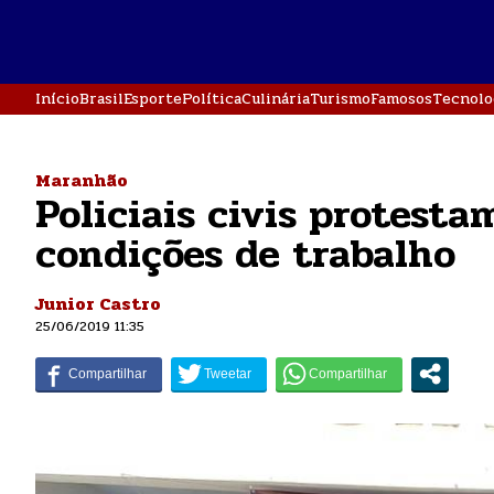
Início
Brasil
Esporte
Política
Culinária
Turismo
Famosos
Tecnolo
Maranhão
Policiais civis protest
condições de trabalho
Junior Castro
25/06/2019 11:35