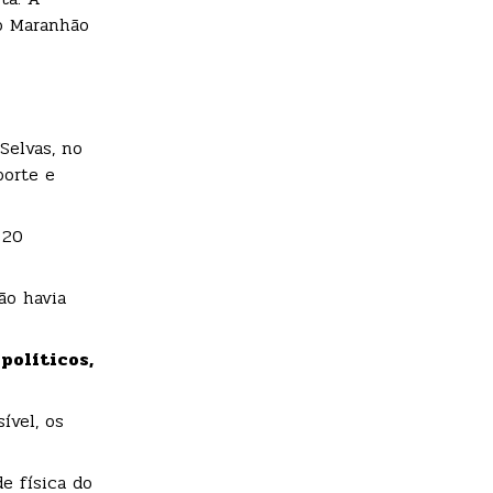
do Maranhão
Selvas, no
porte e
 20
ão havia
políticos,
ível, os
e física do