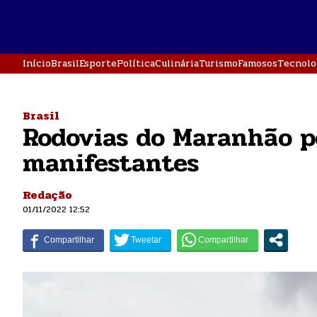
Início
Brasil
Esporte
Política
Culinária
Turismo
Famosos
Tecnolo
Brasil
Rodovias do Maranhão 
manifestantes
Redação
01/11/2022 12:52