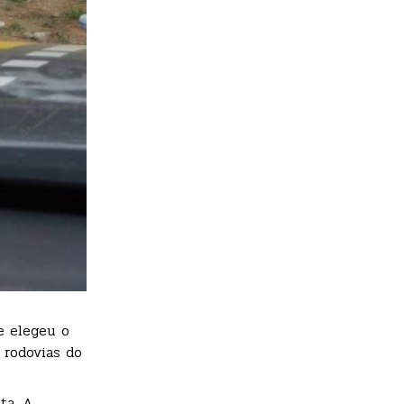
e elegeu o
 rodovias do
ta. A