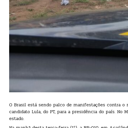
O Brasil está sendo palco de manifestações contra o r
candidato Lula, do PT, para a presidência do país. N
estado.
Na manhã desta terça-feira (1º), a BR-010, em Açailân