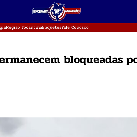
gia
Região Tocantina
Enquetes
Fale Conosco
permanecem bloqueadas p