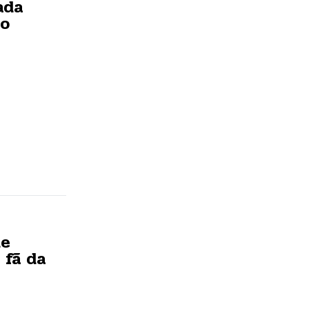
ada
ão
de
 fã da