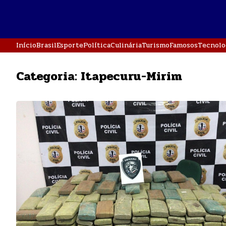
Início
Brasil
Esporte
Política
Culinária
Turismo
Famosos
Tecnolo
Categoria:
Itapecuru-Mirim