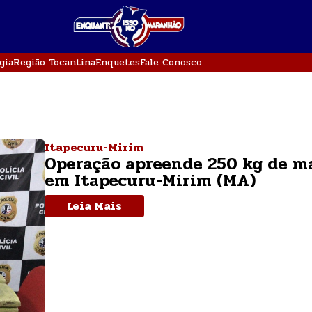
gia
Região Tocantina
Enquetes
Fale Conosco
Itapecuru-Mirim
Operação apreende 250 kg de 
em Itapecuru-Mirim (MA)
Leia Mais